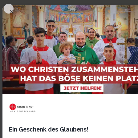
Denn Gott hat uns nicht einen Geist der Verzagtheit gegeben, sondern 
Kraft, der Liebe und der Besonnenheit.
2 Tim 1,7
KIRCHE IN 
hilft
Vertri