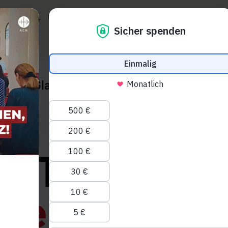
Über uns
Aktuelles
Presse
Glaubens-Shop
den Geist der
Glauben
Engagieren
Spenden
NOT
ebenen