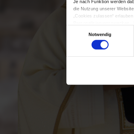
Je nach Funktion werden dabei
die Nutzung unserer Website n
„Cookies zulassen“ erlauben
Personalisierungszwecken. Üb
Einwilligungsauswahl
ändern. Ihre Einwilligung ers
Notwendig
dass nach der Rechtsprechun
Datenschutzniveau haben und
Informationen finden Sie in 