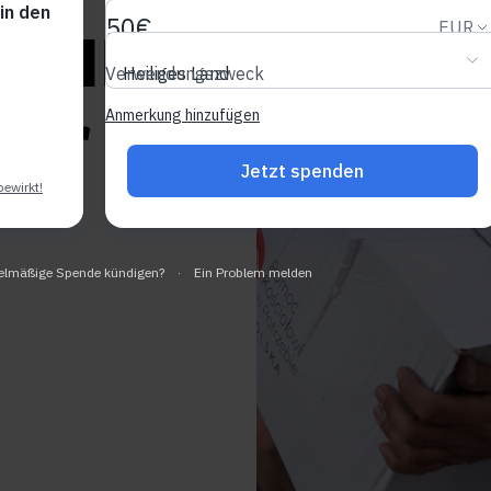
durch
vor Ort