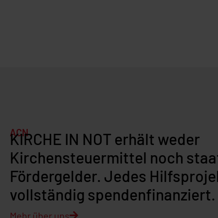
ACN
KIRCHE IN NOT erhält weder
Kirchensteuermittel noch staa
Fördergelder. Jedes Hilfsprojek
vollständig spendenfinanziert.
Mehr über uns