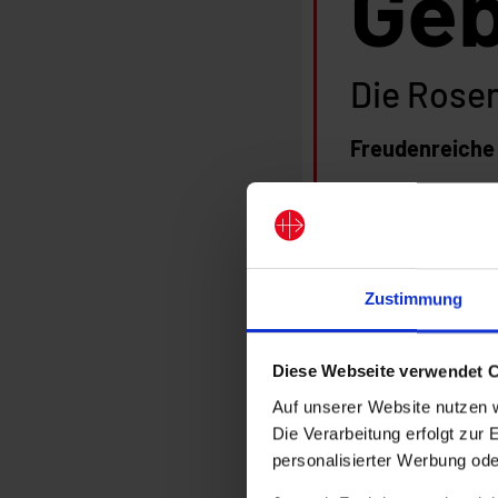
Ge
Die Rose
Freudenreiche
Die freudenrei
Leben Christi:
Jesus, den du,
Zustimmung
Jesus, den du, 
Jesus, den du,
Jesus, den du,
Diese Webseite verwendet 
Jesus, den du,
Auf unserer Website nutzen 
Die Verarbeitung erfolgt zur 
Lichtreiche Ge
personalisierter Werbung ode
Die lichtreich