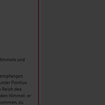
 Himmels und
, empfangen
 unter Pontius
s Reich des
 den Himmel; er
r kommen, zu