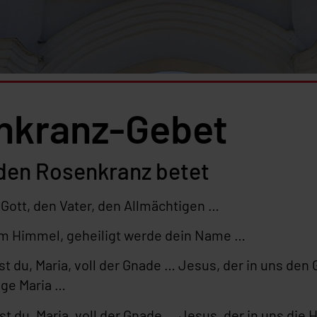
nkranz-Gebet
den Rosenkranz betet
 Gott, den Vater, den Allmächtigen …
im Himmel, geheiligt werde dein Name …
t du, Maria, voll der Gnade … Jesus, der in uns den
ige Maria …
t du, Maria, voll der Gnade … Jesus, der in uns die