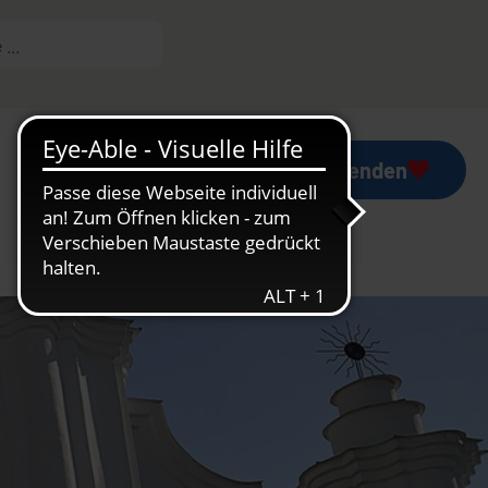
Mess-Stipendium
Jetzt spenden