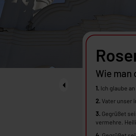
Rose
Wie man 
1.
Ich glaube an
2.
Vater unser 
3.
Gegrüßet seis
vermehre. Heil
4.
Gegrüßet seis