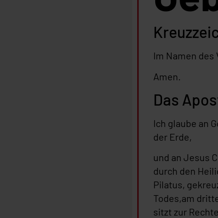
Kreuzzei
Im Namen des V
Amen.
Das Apos
Ich glaube an 
der Erde,
und an Jesus C
durch den Heili
Pilatus, gekre
Todes,am dritt
sitzt zur Recht