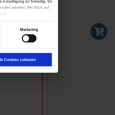
nwilligung ist freiwillig, für
rrufen werden. Mit Klick auf
 und
Einstellungen individuell
A. Wir weisen darauf hin,
Marketing
 EU vergleichbares
 Stelle besteht. Weitere
lle Cookies zulassen