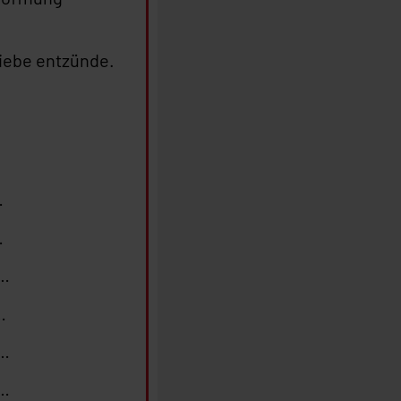
Liebe entzünde.
…
…
 …
…
 …
 …