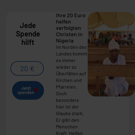
Ihre 20 Euro
helfen
Jede
verfolgten
Spende
Christen in
Nigeria
hilft
Im Norden des
Landes kommt
es immer
20 €
wieder zu
Überfällen auf
Kirchen und
Pfarreien.
Jetzt
spenden
Doch
besonders
hier ist der
Glaube stark.
Er gibt den
Menschen
Kraft. Helfen