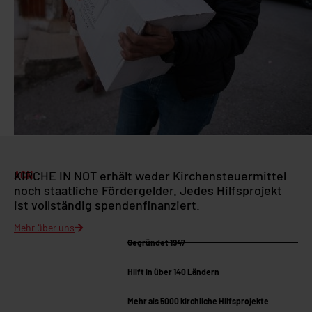
KIRCHE IN NOT erhält weder Kirchensteuermittel
ACN
noch staatliche Fördergelder. Jedes Hilfsprojekt
ist vollständig spendenfinanziert.
Mehr über uns
Gegründet 1947
Hilft in über 140 Ländern
Mehr als 5000 kirchliche Hilfsprojekte