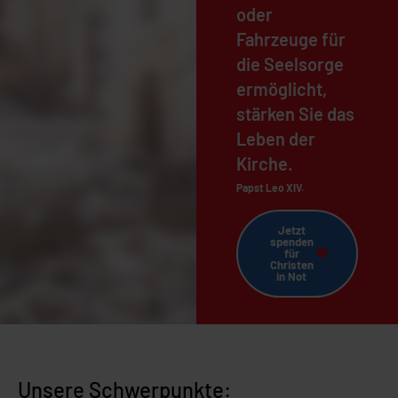
oder
Fahrzeuge für
die Seelsorge
ermöglicht,
stärken Sie das
Leben der
Kirche.
Papst Leo XIV.
Jetzt
spenden
für
Christen
in Not
Unsere Schwerpunkte: