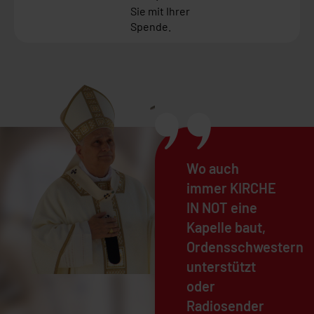
Sie mit Ihrer
Spende.
Wo auch
immer KIRCHE
IN NOT eine
Kapelle baut,
Ordensschwestern
unterstützt
oder
Radiosender