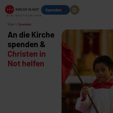
Spenden
Start
/
Spenden
An die Kirche
spenden &
Christen in
Not helfen