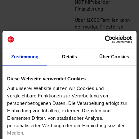
NOT hilft bei der
Finanzierung.
Über 12000 Familien kann
der mutige Priester so
versorgen – Christen, aber
auch muslimische
Nachbarn. Denn
Nächstenliebe schließt
Zustimmung
Details
Über Cookies
niemanden aus.
Hier für die Pfarrei „Heilige
Familie" in Gaza spenden
Diese Webseite verwendet Cookies
Auf unserer Website nutzen wir Cookies und
vergleichbare Funktionen zur Verarbeitung von
personenbezogenen Daten. Die Verarbeitung erfolgt zur
Einbindung von Inhalten, externen Diensten und
Elementen Dritter, von statistischer Analyse,
Für Ihre Fragen rund um die Spende
Ihre Spende für KIRCHE IN NOT – eine
personalisierter Werbung oder der Einbindung sozialer
Organisation mit Verantwortung
Medien.