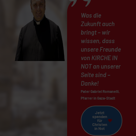
Was die
Zukunft auch
bringt – wir
wissen, dass
unsere Freunde
von KIRCHE IN
NOT an unserer
Seite sind –
Danke!
Pater Gabriel Romanelli,
Pfarrer in Gaza-Stadt
Jetzt
spenden
für
Christen
in Not