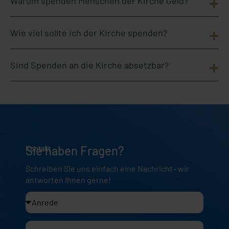
Warum spenden Menschen der Kirche Geld?
Wie viel sollte ich der Kirche spenden?
Sind Spenden an die Kirche absetzbar?
Sie haben Fragen?
Kontakt
Schreiben Sie uns einfach eine Nachricht– wir
antworten Ihnen gerne!