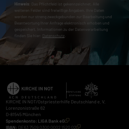
Hinweis
: Das Pflichtfeld ist gekennzeichnet. Alle
weiteren Felder sind freiwillige Angaben. Ihre Daten
werden nur streng zweckgebunden zur Bearbeitung und
Beantwortung Ihrer Anfrage elektronisch erhoben und
gespeichert. Informationen zu der Datenverarbeitung
finden Sie hier:
Datenschutz
.
KIRCHE IN NOT/Ostpriesterhilfe Deutschland e. V.
Lorenzonistraße 62
D-81545 München
Spendenkonto: LIGA Bank eG
IBAN:
DE63 7509 0300 0002 1520 02