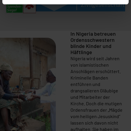
In Nigeria betreuen
Ordensschwestern
blinde Kinder und
Häftlinge
Nigeria wird seit Jahren
von islamistischen
Anschlägen erschüttert.
Kriminelle Banden
entführen und
drangsalieren Gläubige
und Mitarbeiter der
Kirche. Doch die mutigen
Ordensfrauen der „Mägde
vom heiligen Jesuskind“
lassen sich davon nicht
aufhalten. Sie haben im