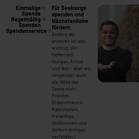
Einmalige
Für Seelsorge
Spende
spenden und
Regelmäßig
Nächstenliebe
Spenden
fördern
Spendenservice
Anders als
anderen ist uns
wichtig: Wir
helfen bei
Hunger, Armut
und Not – aber wir
vergessen auch
die Nöte der
Seele nicht.
Priester,
Ordensfrauen,
Katecheten,
freiwillige
Helferinnen und
Helfern bringen
verfolgten,