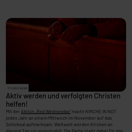
© radio horeb
Aktiv werden und verfolgten Christen
helfen!
Mit der
Aktion „Red Wednesday“
macht KIRCHE IN NOT
jedes Jahr an einem Mittwoch im November auf das
Schicksal aufmerksam. Weltweit werden Kirchen an
diesem Tag rot angestrahlt. Die Farbe steht dabei für das