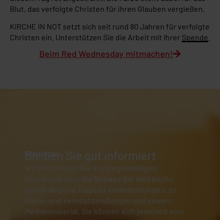
Blut, das verfolgte Christen für ihren Glauben vergießen.
KIRCHE IN NOT setzt sich seit rund 80 Jahren für verfolgte
Christen ein. Unterstützen Sie die Arbeit mit Ihrer
Spende
.
Beim Red Wednesday mitmachen!
Bleiben Sie gut informiert
Newsletter
Wir informieren Sie in unregelmäßigen
Abständen über die Notlage der Weltkirche,
geben aktuelle Tipps zu Veranstaltungen, zu
Radio- und Fernsehsendungen und neuem
Medienmaterial. Sie können sich jederzeit vom