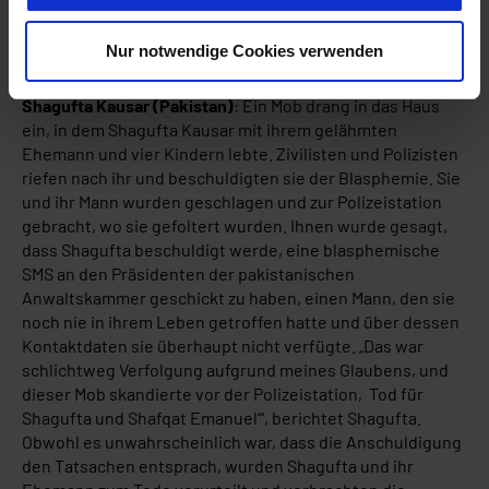
staatliche Stelle besteht. Weitere Informationen finden
Sie in unserer
Datenschutzerklärung
.
Nur notwendige Cookies verwenden
Shagufta Kausar (Pakistan)
: Ein Mob drang in das Haus
ein, in dem Shagufta Kausar mit ihrem gelähmten
Ehemann und vier Kindern lebte. Zivilisten und Polizisten
riefen nach ihr und beschuldigten sie der Blasphemie. Sie
und ihr Mann wurden geschlagen und zur Polizeistation
gebracht, wo sie gefoltert wurden. Ihnen wurde gesagt,
dass Shagufta beschuldigt werde, eine blasphemische
SMS an den Präsidenten der pakistanischen
Anwaltskammer geschickt zu haben, einen Mann, den sie
noch nie in ihrem Leben getroffen hatte und über dessen
Kontaktdaten sie überhaupt nicht verfügte. „Das war
schlichtweg Verfolgung aufgrund meines Glaubens, und
dieser Mob skandierte vor der Polizeistation‚Tod für
Shagufta und Shafqat Emanuel‘“, berichtet Shagufta.
Obwohl es unwahrscheinlich war, dass die Anschuldigung
den Tatsachen entsprach, wurden Shagufta und ihr