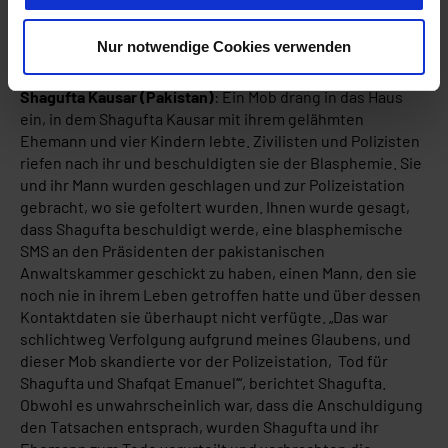
staatliche Stelle besteht. Weitere Informationen finden
Sie in unserer
Datenschutzerklärung
.
Nur notwendige Cookies verwenden
Shagufta Kausar (Pakistan)
: Ein Mob drang in das Haus
ein, in dem Shagufta Kausar mit ihrem gelähmten
Ehemann und vier Kindern lebte. Zivilisten und Polizisten
riefen nach ihr und beschuldigten sie der Blasphemie. Sie
und ihr Mann wurden geschlagen und zur Polizeistation
gebracht, wo sie gefoltert wurden. Ihnen wurde gesagt,
dass Shagufta beschuldigt werde, eine blasphemische
SMS an den Präsidenten der pakistanischen
Anwaltskammer geschickt zu haben, einen Mann, den sie
noch nie in ihrem Leben getroffen hatte und über dessen
Kontaktdaten sie überhaupt nicht verfügte. „Das war
schlichtweg Verfolgung aufgrund meines Glaubens, und
dieser Mob skandierte vor der Polizeistation‚Tod für
Shagufta und Shafqat Emanuel‘“, berichtet Shagufta.
Obwohl es unwahrscheinlich war, dass die Anschuldigung
den Tatsachen entsprach, wurden Shagufta und ihr