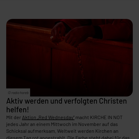
© radio horeb
Aktiv werden und verfolgten Christen
helfen!
Mit der
Aktion „Red Wednesday“
macht KIRCHE IN NOT
jedes Jahr an einem Mittwoch im November auf das
Schicksal aufmerksam. Weltweit werden Kirchen an
diesem Tag rot angestrahlt. Die Farbe steht dabei für das