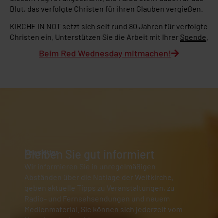
Blut, das verfolgte Christen für ihren Glauben vergießen.
KIRCHE IN NOT setzt sich seit rund 80 Jahren für verfolgte
Christen ein. Unterstützen Sie die Arbeit mit Ihrer
Spende
.
Beim Red Wednesday mitmachen!
Bleiben Sie gut informiert
Newsletter
Wir informieren Sie in unregelmäßigen
Abständen über die Notlage der Weltkirche,
geben aktuelle Tipps zu Veranstaltungen, zu
Radio- und Fernsehsendungen und neuem
Medienmaterial. Sie können sich jederzeit vom