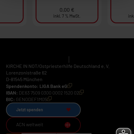
0,00
€
inkl. 7 % MwSt.
ink
KIRCHE IN NOT/Ostpriesterhilfe Deutschland e. V.
Lorenzonistraße 62
D-81545 München
Spendenkonto: LIGA Bank eG
IBAN:
DE63 7509 0300 0002 1520 02
BIC:
GENODEF1M05
Jetzt spenden
ACN weltweit