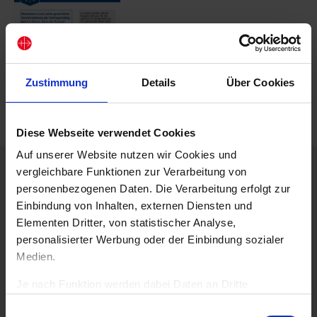
Zustimmung
Details
Über Cookies
Diese Webseite verwendet Cookies
Auf unserer Website nutzen wir Cookies und
vergleichbare Funktionen zur Verarbeitung von
Beschreibung
personenbezogenen Daten. Die Verarbeitung erfolgt zur
Die Autoren von „Hört ihre Schreie“ sind Mitarbeiter des
britischen Büros von „Kirche in Not“, die gemeinsam mit
Einbindung von Inhalten, externen Diensten und
Menschenrechtsaktivistinnen den Hinweisen aus dem
Elementen Dritter, von statistischer Analyse,
Religionsfreiheits-Bericht mit ihren Recherchen gefolgt sind. In
personalisierter Werbung oder der Einbindung sozialer
„Hört ihre Schreie“ haben sie Fallstudien aus Syrien, dem Irak,
Pakistan, Ägypten, Nigeria und Mosambik zusammengestellt,
Medien.
die das Ausmaß der Verbrechen und die Strategie
islamistischer Terrorgruppen belegen.
Je nach Funktion werden dabei Daten an Dritte
weitergegeben und von diesen verarbeitet. Ihre
Best.-Nr.: 7121
Einwilligungsauswahl