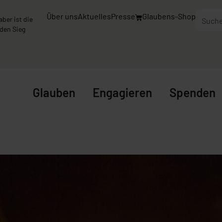
Über uns
Aktuelles
Presse
Glaubens-Shop
aber ist die
 den Sieg
Glauben
Engagieren
Spenden