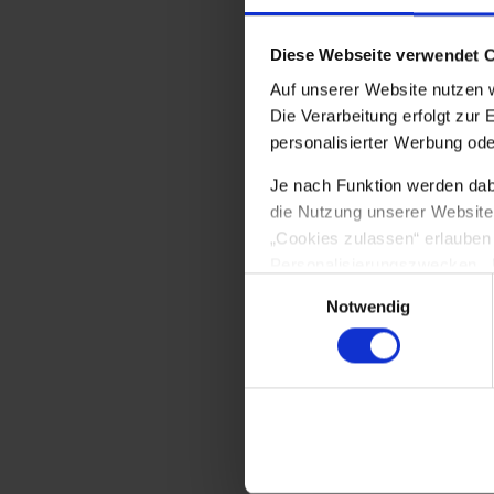
Gib uns Hoffnu
verwandelt.
Diese Webseite verwendet 
Auf unserer Website nutzen 
Gib uns Tatkraf
Die Verarbeitung erfolgt zur 
Präge die Oster
personalisierter Werbung ode
auch scheinen
Je nach Funktion werden dabei
die Nutzung unserer Website n
Darum bitten w
„Cookies zulassen“ erlauben
Herrn.
Personalisierungszwecken. Üb
Einwilligungsauswahl
ändern. Ihre Einwilligung ers
Amen.
Notwendig
dass nach der Rechtsprechun
Datenschutzniveau haben und
Informationen finden Sie in 