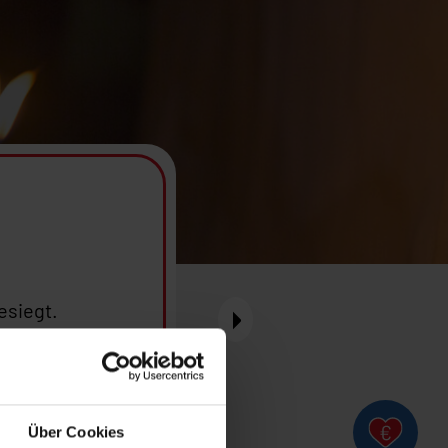
esiegt.
d im Licht des
stimmt sind.
Über Cookies