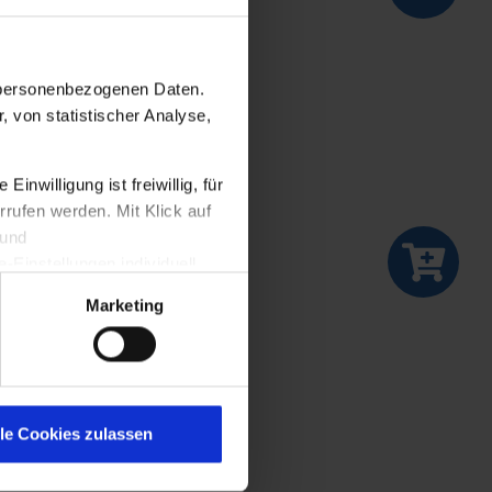
rägt und
n personenbezogenen Daten.
g sind.
, von statistischer Analyse,
Dinge bisweilen
nwilligung ist freiwillig, für
rrufen werden. Mit Klick auf
hn, unseren
 und
Einstellungen individuell
A. Wir weisen darauf hin,
Marketing
 EU vergleichbares
 Stelle besteht. Weitere
lle Cookies zulassen