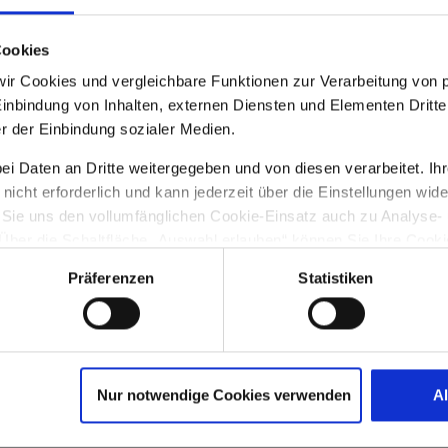
ng, dass die Freude der Auferstehung unser Leben p
Cookies
wir Cookies und vergleichbare Funktionen zur Verarbeitung vo
t und Begeisterung, dass wir Boten der Auferstehun
Einbindung von Inhalten, externen Diensten und Elementen Dritter
freude tief in unsere Seele ein – so bedrohlich die 
r der Einbindung sozialer Medien.
 mögen.
 Daten an Dritte weitergegeben und von diesen verarbeitet. Ihre Ei
icht erforderlich und kann jederzeit über die Einstellungen wide
ir durch Jesus Christus, deinen auferstandenen So
 Sie uns den vollumfänglichen Cookie-Einsatz auch zu Analyse-
er die Schaltfläche „Auswahl erlauben“ können Sie Ihre Cookie-
treckt sich auch auf die Datenübermittlung an Anbieter in den US
Präferenzen
Statistiken
g des Europäischen Gerichtshofs die USA derzeit kein mit der
 das Risiko der unbemerkten Datenverarbeitung durch staatliche
unserer
Datenschutzerklärung
.
Nur notwendige Cookies verwenden
A