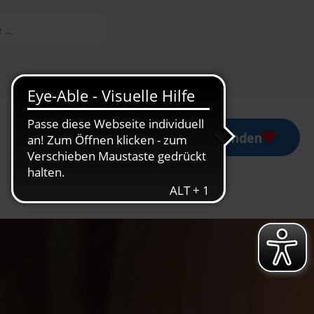
Mess-Stipendium
Jetzt spenden