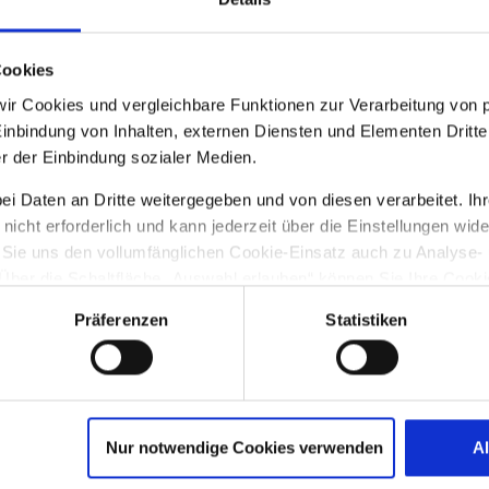
Cookies
12 cm sind eine Reihe für Kinder im Vorschulalter, 
wir Cookies und vergleichbare Funktionen zur Verarbeitung vo
Einbindung von Inhalten, externen Diensten und Elementen Dritter
r der Einbindung sozialer Medien.
 Daten an Dritte weitergegeben und von diesen verarbeitet. Ihre Ei
icht erforderlich und kann jederzeit über die Einstellungen wide
 Sie uns den vollumfänglichen Cookie-Einsatz auch zu Analyse-
er die Schaltfläche „Auswahl erlauben“ können Sie Ihre Cookie-
treckt sich auch auf die Datenübermittlung an Anbieter in den US
Präferenzen
Statistiken
g des Europäischen Gerichtshofs die USA derzeit kein mit der
as könnte Sie auch interessier
 das Risiko der unbemerkten Datenverarbeitung durch staatliche
unserer
Datenschutzerklärung
.
Nur notwendige Cookies verwenden
A