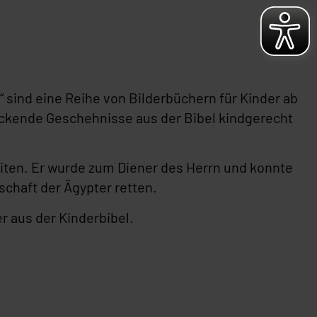
“ sind eine Reihe von Bilderbüchern für Kinder ab
ruckende Geschehnisse aus der Bibel kindgerecht
eliten. Er wurde zum Diener des Herrn und konnte
schaft der Ägypter retten.
er aus der Kinderbibel.