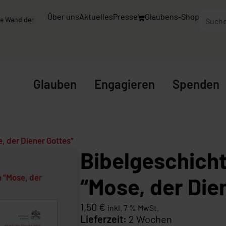
Über uns
Aktuelles
Presse
Glaubens-Shop
nde Wand der
Glauben
Engagieren
Spenden
, der Diener Gottes”
Bibelgeschich
 “Mose, der
“Mose, der Die
1,50
€
inkl. 7 % MwSt.
Lieferzeit:
2 Wochen