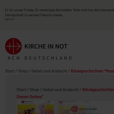
Er ist unser Friede. Er vereinigte die beiden Teile und riss die trenne
Feindschaft in seinem Fleisch nieder.
Eph 2,14
Start
/
Shop
/
Gebet und Andacht
/
Bibelgeschichten “Mose
Start
/
Shop
/
Gebet und Andacht
/
Bibelgeschichten
Diener Gottes”