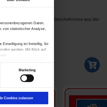
in der viele beeindruckende Geschehnisse aus der
n personenbezogenen Daten.
, von statistischer Analyse,
nwilligung ist freiwillig, für
rrufen werden. Mit Klick auf
 und
Einstellungen individuell
A. Wir weisen darauf hin,
Marketing
 EU vergleichbares
en
 Stelle besteht. Weitere
lle Cookies zulassen