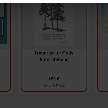
Ansehen
In den Warenkorb
I
Trauerkarte: Motiv
Auferstehung
1,50
€
inkl. 7 % MwSt.