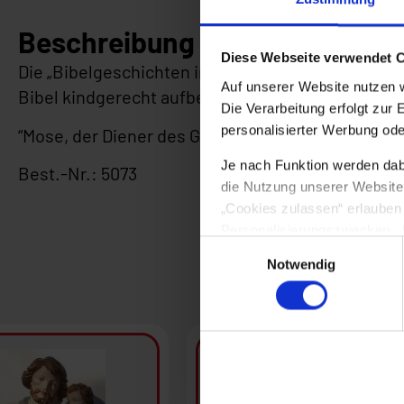
Beschreibung
Diese Webseite verwendet 
Die „Bibelgeschichten im Quadrat” im Format 12 x 
Auf unserer Website nutzen 
Bibel kindgerecht aufbereitet werden.
Die Verarbeitung erfolgt zur 
personalisierter Werbung ode
“Mose, der Diener des Gottes”
Je nach Funktion werden dabei
Best.-Nr.: 5073
die Nutzung unserer Website n
„Cookies zulassen“ erlauben
Personalisierungszwecken. Üb
Einwilligungsauswahl
ändern. Ihre Einwilligung ers
Notwendig
dass nach der Rechtsprechun
D
Datenschutzniveau haben und
Informationen finden Sie in 