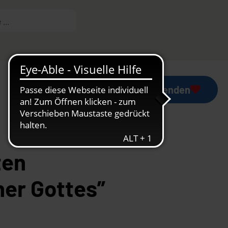
Mess-Stipendium
Jetzt spenden
ten
ner Gottes”