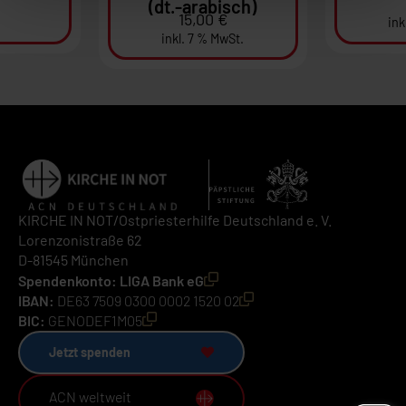
(dt.-arabisch)
15,00
€
ink
inkl. 7 % MwSt.
KIRCHE IN NOT/Ostpriesterhilfe Deutschland e. V.
Lorenzonistraße 62
D-81545 München
Spendenkonto: LIGA Bank eG
IBAN:
DE63 7509 0300 0002 1520 02
BIC:
GENODEF1M05
Jetzt spenden
ACN weltweit