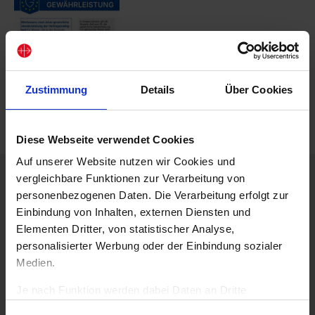
Zustimmung
Details
Über Cookies
Diese Webseite verwendet Cookies
Auf unserer Website nutzen wir Cookies und
vergleichbare Funktionen zur Verarbeitung von
Beschreibung
personenbezogenen Daten. Die Verarbeitung erfolgt zur
Verschicken Sie Weihnachtsgrüße mit christlichen
Einbindung von Inhalten, externen Diensten und
Motiven.
Elementen Dritter, von statistischer Analyse,
Drei Weihnachtskarten im Set.
personalisierter Werbung oder der Einbindung sozialer
Medien.
Klappkarten A6 mit Umschlag.
3,00 Euro, Art.-Nr.: 10259
(für das 3er-Set, mit Kuvert)
Je nach Funktion werden dabei Daten an Dritte
weitergegeben und von diesen verarbeitet. Ihre