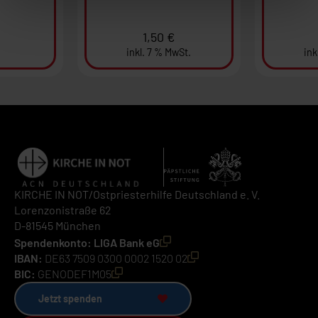
1,50
€
inkl. 7 % MwSt.
ink
KIRCHE IN NOT/Ostpriesterhilfe Deutschland e. V.
Lorenzonistraße 62
D-81545 München
Spendenkonto: LIGA Bank eG
IBAN:
DE63 7509 0300 0002 1520 02
BIC:
GENODEF1M05
Jetzt spenden