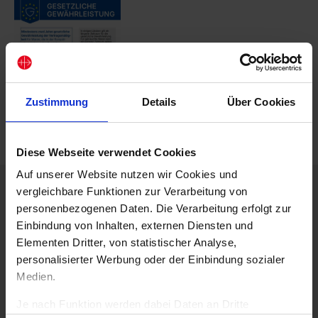
Zustimmung
Details
Über Cookies
Diese Webseite verwendet Cookies
Auf unserer Website nutzen wir Cookies und
vergleichbare Funktionen zur Verarbeitung von
Beschreibung
Versenden Sie Segenswünsche zur Hochzeit – und helfen
personenbezogenen Daten. Die Verarbeitung erfolgt zur
Sie gleichzeitig weltweit:
Einbindung von Inhalten, externen Diensten und
Elementen Dritter, von statistischer Analyse,
Vom Einzelpreis werden jeweils 1,– € für die weltweiten
personalisierter Werbung oder der Einbindung sozialer
Aufgaben von KIRCHE IN NOT eingesetzt.
Medien.
Vielen Dank für Ihre Unterstützung!
Je nach Funktion werden dabei Daten an Dritte
Best.-Nr.: 10332