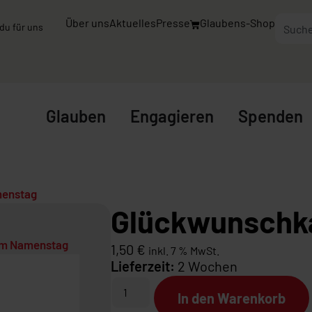
Über uns
Aktuelles
Presse
Glaubens-Shop
du für uns
Glauben
Engagieren
Spenden
menstag
Glückwunschk
um Namenstag
1,50
€
inkl. 7 % MwSt.
Lieferzeit:
2 Wochen
In den Warenkorb