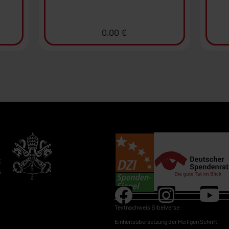
0,00
€
.
Textnachweis Bibelverse:
Einheitsübersetzung der Heiligen Schrift