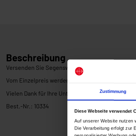
Beschreibung
Versenden Sie Segenswünsche zum Namenstag – u
Vom Einzelpreis werden jeweils 1,– € für die wel
Zustimmung
Vielen Dank für Ihre Unterstützung!
Best.-Nr.: 10334
Diese Webseite verwendet 
Auf unserer Website nutzen 
Die Verarbeitung erfolgt zur 
personalisierter Werbung ode