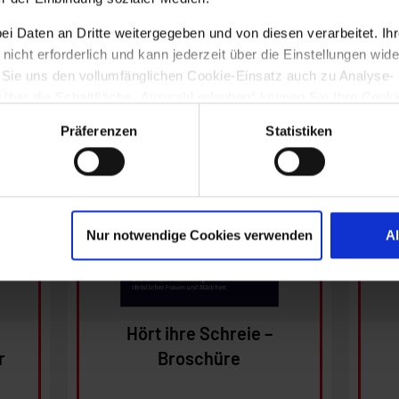
as könnte Sie auch interessier
 Daten an Dritte weitergegeben und von diesen verarbeitet. Ihre Ei
icht erforderlich und kann jederzeit über die Einstellungen wide
 Sie uns den vollumfänglichen Cookie-Einsatz auch zu Analyse-
er die Schaltfläche „Auswahl erlauben“ können Sie Ihre Cookie-
treckt sich auch auf die Datenübermittlung an Anbieter in den US
Präferenzen
Statistiken
g des Europäischen Gerichtshofs die USA derzeit kein mit der
 das Risiko der unbemerkten Datenverarbeitung durch staatliche
unserer
Datenschutzerklärung
.
Ansehen
Nur notwendige Cookies verwenden
A
In den Warenkorb
I
Hört ihre Schreie –
r
Broschüre