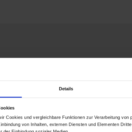
nd helfen Sie gleichzeitig weltweit:
tweiten Aufgaben von KIRCHE IN NOT eingesetzt.
Details
Cookies
wir Cookies und vergleichbare Funktionen zur Verarbeitung vo
Einbindung von Inhalten, externen Diensten und Elementen Dritter
r der Einbindung sozialer Medien.