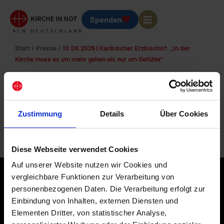
Spenden
Start
/
Presse
/
10.06.2026 | Karibischer Erzbischof: „In der
Kirche muss es um mehr gehen als nur um Gefühle“
10.06.2026 | Karibischer
Erzbischof: „In der Kirche
Zustimmung
Details
Über Cookies
muss es um mehr gehen als
nur um Gefühle“
Diese Webseite verwendet Cookies
Auf unserer Website nutzen wir Cookies und
vergleichbare Funktionen zur Verarbeitung von
personenbezogenen Daten. Die Verarbeitung erfolgt zur
Einbindung von Inhalten, externen Diensten und
Elementen Dritter, von statistischer Analyse,
KIRCHE IN NOT/Ostpriesterhilfe Deutschland e. V.