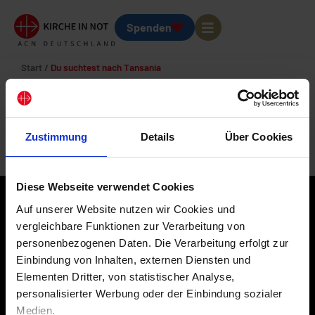
Spenden
Start
/
Du suchtest nach Tansania
Suchergebnisse für: Tansania
Leider finden wir nicht, wonach du suchst.
Zustimmung
Details
Über Cookies
Diese Webseite verwendet Cookies
Auf unserer Website nutzen wir Cookies und
vergleichbare Funktionen zur Verarbeitung von
personenbezogenen Daten. Die Verarbeitung erfolgt zur
Einbindung von Inhalten, externen Diensten und
KIRCHE IN NOT/Ostpriesterhilfe Deutschland e. V.
Elementen Dritter, von statistischer Analyse,
Lorenzonistraße 62
personalisierter Werbung oder der Einbindung sozialer
D-81545 München
Medien.
Spendenkonto: LIGA Bank eG