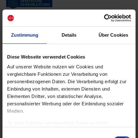
Zustimmung
Details
Über Cookies
Diese Webseite verwendet Cookies
Auf unserer Website nutzen wir Cookies und
vergleichbare Funktionen zur Verarbeitung von
personenbezogenen Daten. Die Verarbeitung erfolgt zur
Beschreibung
Der Rosenkranz ist eine lebendige Gebetsform. In diesem
Einbindung von Inhalten, externen Diensten und
Glaubens-Kompass finden Sie Hintergründe zu der Form
Elementen Dritter, von statistischer Analyse,
des Gebets und aus welchen Teilen er besteht.
personalisierter Werbung oder der Einbindung sozialer
Medien.
Best.-Nr.:4164
Je nach Funktion werden dabei Daten an Dritte
weitergegeben und von diesen verarbeitet. Ihre
Das könnte Sie auch interessieren
Einwilligungsauswahl
Einwilligung ist freiwillig, für die Nutzung unserer Website