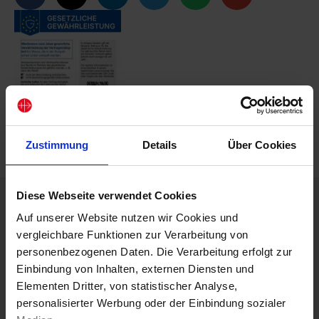
Zustimmung
Details
Über Cookies
Diese Webseite verwendet Cookies
Beschreibung
Auf unserer Website nutzen wir Cookies und
Lesen Sie eine Hinführung zum ersten Teil der Bibel.
vergleichbare Funktionen zur Verarbeitung von
Der Glaubens-Kompass erläutert, dass viele Ereignisse im
personenbezogenen Daten. Die Verarbeitung erfolgt zur
Alten Testament als Hinweis auf neutestamentliche
Einbindung von Inhalten, externen Diensten und
Ereignisse verstanden werden können. Die Hinführung
Elementen Dritter, von statistischer Analyse,
legt dar, inwiefern die Bibel Gotteswort und zugleich
personalisierter Werbung oder der Einbindung sozialer
Menschenwort enthält, auf welchen Bedeutungsebenen