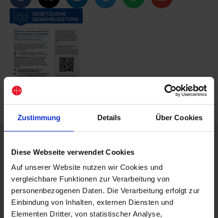
Zustimmung
Details
Über Cookies
Beschreibung
Diese Webseite verwendet Cookies
Sankt Martin – Patron der Nächstenliebe und des Teilens.
Die Martinslegende und das Wirken des großen Heiligen
Auf unserer Website nutzen wir Cookies und
kindgerecht erzählt. Mit zahlreichen Illustrationen. Zum
vergleichbare Funktionen zur Verarbeitung von
Vorlesen und Selberentdecken – für Familie, Kindergarten
personenbezogenen Daten. Die Verarbeitung erfolgt zur
oder Grundschule.
Einbindung von Inhalten, externen Diensten und
Best.-Nr.: 10253
Elementen Dritter, von statistischer Analyse,