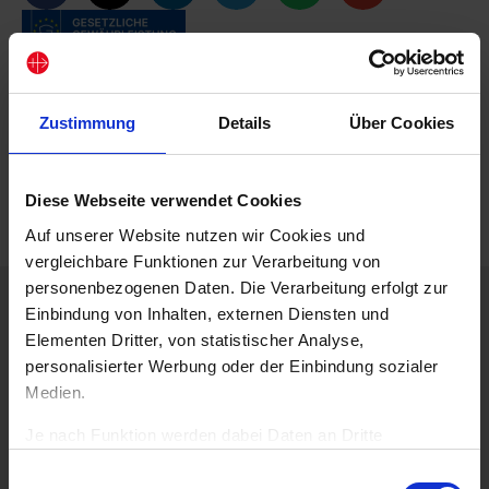
Zustimmung
Details
Über Cookies
Diese Webseite verwendet Cookies
Auf unserer Website nutzen wir Cookies und
vergleichbare Funktionen zur Verarbeitung von
personenbezogenen Daten. Die Verarbeitung erfolgt zur
Beschreibung
Einbindung von Inhalten, externen Diensten und
Die Mini-Version der Kinderbibel im Format DIN A7. Schön
Elementen Dritter, von statistischer Analyse,
illustriert mit farbigen Bildern aus der Kinderbibel.
personalisierter Werbung oder der Einbindung sozialer
Klammerheftung.
Medien.
Best.-Nr.: 5036
Je nach Funktion werden dabei Daten an Dritte
weitergegeben und von diesen verarbeitet. Ihre
Einwilligungsauswahl
Einwilligung ist freiwillig, für die Nutzung unserer Website