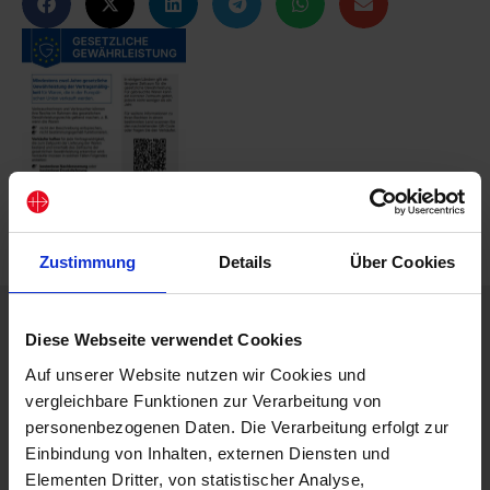
Zustimmung
Details
Über Cookies
Beschreibung
Diese Webseite verwendet Cookies
Die „Bibelgeschichten im Quadrat” im Format 12 x 12 cm
Auf unserer Website nutzen wir Cookies und
sind eine Reihe für Kinder im Vorschulalter, in der viele
beeindruckende Geschehnisse aus der Bibel kindgerecht
vergleichbare Funktionen zur Verarbeitung von
aufbereitet werden.
personenbezogenen Daten. Die Verarbeitung erfolgt zur
Einbindung von Inhalten, externen Diensten und
Best.-Nr.: 5122
Elementen Dritter, von statistischer Analyse,