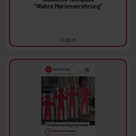
“Wahre Marienverehrung”
0,00
€
Ansehen
In den Warenkorb