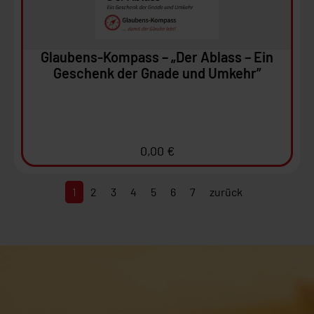
In den Warenkorb
Glaubens-Kompass – „Der Ablass – Ein
Geschenk der Gnade und Umkehr”
0,00
€
1
2
3
4
5
6
7
zurück