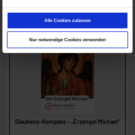
Europäischen Gerichtshofs die USA derzeit kein mit der
EU vergleichbares Datenschutzniveau haben und das
0,00
€
Alle Cookies zulassen
Risiko der unbemerkten Datenverarbeitung durch
staatliche Stelle besteht. Weitere Informationen finden
Sie in unserer
Datenschutzerklärung
.
Nur notwendige Cookies verwenden
Ansehen
In den Warenkorb
Glaubens-Kompass – „Erzengel Michael“