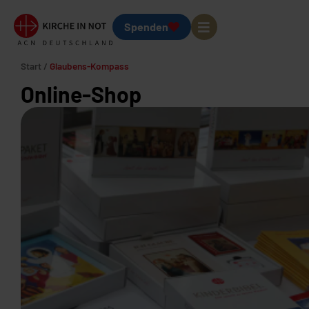
Spenden
Start
/
Glaubens-Kompass
Online-Shop