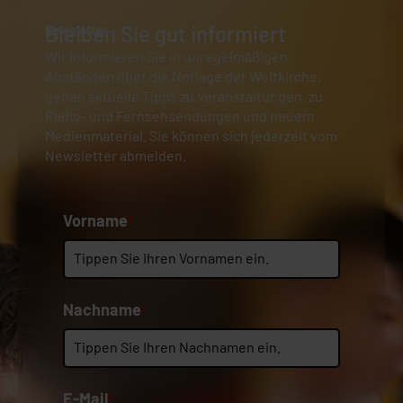
Bleiben Sie gut informiert
Newsletter
Wir informieren Sie in unregelmäßigen
Abständen über die Notlage der Weltkirche,
geben aktuelle Tipps zu Veranstaltungen, zu
Radio- und Fernsehsendungen und neuem
Medienmaterial. Sie können sich jederzeit vom
Newsletter abmelden.
Vorname
*
Nachname
*
E-Mail
*