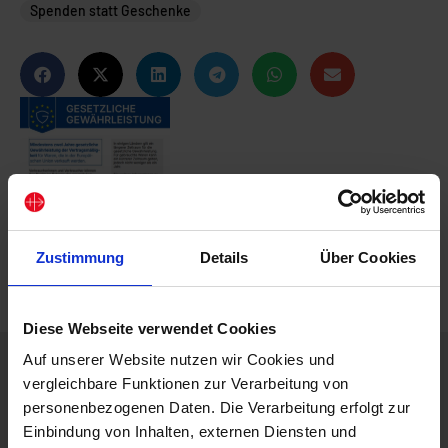
Spenden statt Geschenke
Zustimmung
Details
Über Cookies
Diese Webseite verwendet Cookies
Auf unserer Website nutzen wir Cookies und
Beschreibung
vergleichbare Funktionen zur Verarbeitung von
Eine fertig vorbereitete Beilage-Karte, um Ihre
personenbezogenen Daten. Die Verarbeitung erfolgt zur
Jubiläums-Gäste zugleich mit der Einladung zu
Einbindung von Inhalten, externen Diensten und
informieren, dass Sie anstelle von Geschenken um