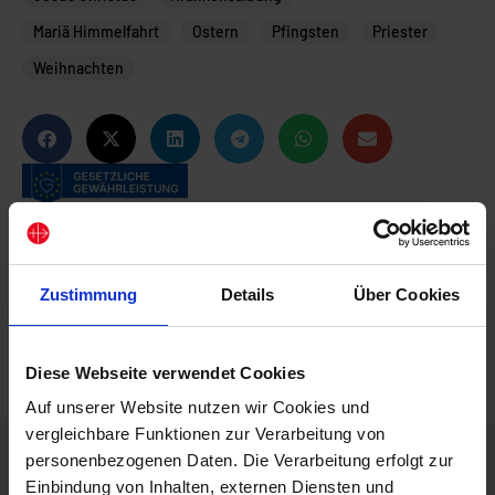
Mariä Himmelfahrt
Ostern
Pfingsten
Priester
Weihnachten
Zustimmung
Details
Über Cookies
Diese Webseite verwendet Cookies
Auf unserer Website nutzen wir Cookies und
vergleichbare Funktionen zur Verarbeitung von
personenbezogenen Daten. Die Verarbeitung erfolgt zur
Beschreibung
Einbindung von Inhalten, externen Diensten und
Für Pfarreien und Wallfahrtsorte: