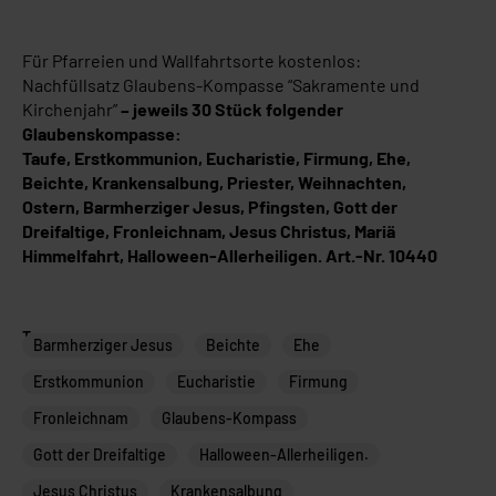
Für Pfarreien und Wallfahrtsorte kostenlos:
Nachfüllsatz Glaubens-Kompasse “Sakramente und
Kirchenjahr”
–
jeweils 30 Stück folgender
Glaubenskompasse:
Taufe, Erstkommunion, Eucharistie, Firmung, Ehe,
Beichte, Krankensalbung, Priester, Weihnachten,
Ostern, Barmherziger Jesus, Pfingsten, Gott der
Dreifaltige, Fronleichnam, Jesus Christus, Mariä
Himmelfahrt, Halloween-Allerheiligen. Art.-Nr. 10440
Tags
Barmherziger Jesus
Beichte
Ehe
Erstkommunion
Eucharistie
Firmung
Fronleichnam
Glaubens-Kompass
Gott der Dreifaltige
Halloween-Allerheiligen.
Jesus Christus
Krankensalbung