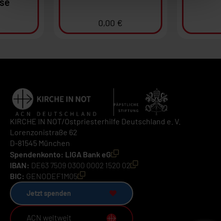
se
0,00
€
KIRCHE IN NOT/Ostpriesterhilfe Deutschland e. V.
Lorenzonistraße 62
D-81545 München
Spendenkonto: LIGA Bank eG
IBAN:
DE63 7509 0300 0002 1520 02
BIC:
GENODEF1M05
Jetzt spenden
ACN weltweit