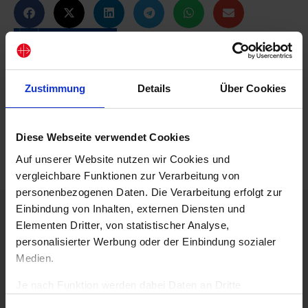
Zustimmung
Details
Über Cookies
Diese Webseite verwendet Cookies
Auf unserer Website nutzen wir Cookies und
vergleichbare Funktionen zur Verarbeitung von
personenbezogenen Daten. Die Verarbeitung erfolgt zur
Einbindung von Inhalten, externen Diensten und
Beschreibung
Elementen Dritter, von statistischer Analyse,
• Farbe: rot
personalisierter Werbung oder der Einbindung sozialer
• mit Aufdruck
Medien.
Bitte machen Sie mit und zeigen Sie Ihre Verbundenheit
Je nach Funktion werden dabei Daten an Dritte
mit den verfolgten Christen.
weitergegeben und von diesen verarbeitet. Ihre