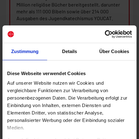
Million religiöse Bücher bereitgestellt, darunter
mehr als 111 000 Bibeln sowie über 214 000
Ausgaben des Jugendkatechismus YOUCAT.
Der Finanzbericht von KIRCHE IN NOT (ACN)
weist aus, dass 78,7 Prozent der
Gesamtausgaben für „missionsbezogene
Aktivitäten“ verwendet wurden: Das sind die
Zustimmung
Details
Über Cookies
konkreten Projekte, sowie Aufwendungen für
Information, Glaubensverkündigung und
Interessenvertretung für die verfolgte und
Diese Webseite verwendet Cookies
leidende Kirche. Für Verwaltung wurden 8,5
Auf unserer Website nutzen wir Cookies und
Prozent, für Wohltäterbetreuung und
vergleichbare Funktionen zur Verarbeitung von
Fundraising 12,8 Prozent aufgewendet.
personenbezogenen Daten. Die Verarbeitung erfolgt zur
Einbindung von Inhalten, externen Diensten und
Elementen Dritter, von statistischer Analyse,
personalisierter Werbung oder der Einbindung sozialer
Medien.