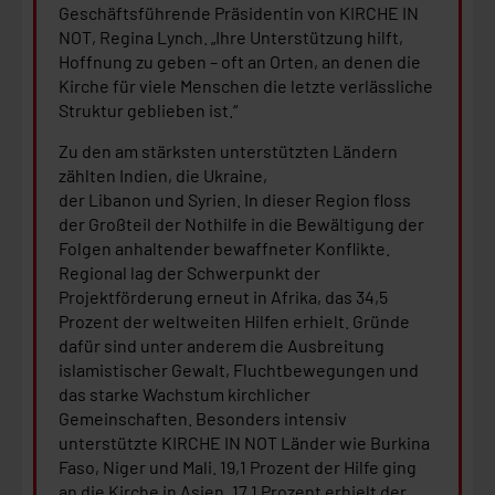
Geschäftsführende Präsidentin von KIRCHE IN
NOT, Regina Lynch. „Ihre Unterstützung hilft,
Hoffnung zu geben – oft an Orten, an denen die
Kirche für viele Menschen die letzte verlässliche
Struktur geblieben ist.“
Zu den am stärksten unterstützten Ländern
zählten Indien, die Ukraine,
der Libanon und Syrien. In dieser Region floss
der Großteil der Nothilfe in die Bewältigung der
Folgen anhaltender bewaffneter Konflikte.
Regional lag der Schwerpunkt der
Projektförderung erneut in Afrika, das 34,5
Prozent der weltweiten Hilfen erhielt. Gründe
dafür sind unter anderem die Ausbreitung
islamistischer Gewalt, Fluchtbewegungen und
das starke Wachstum kirchlicher
Gemeinschaften. Besonders intensiv
unterstützte KIRCHE IN NOT Länder wie Burkina
Faso, Niger und Mali. 19,1 Prozent der Hilfe ging
an die Kirche in Asien, 17,1 Prozent erhielt der